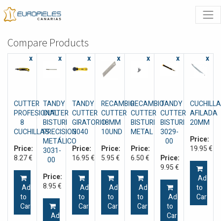
Compare Products
x
x
x
x
x
x
x
CUTTER
TANDY
TANDY
RECAMBIO
RECAMBIO
TANDY
CUCHILLA
PROFESIONAL
CUTTER
CUTTER
CUTTER
CUTTER
CUTTER
AFILADA
8
BISTURI
GIRATORIO
18MM
BISTURI
BISTURI
20MM
CUCHILLAS
PRECISION
3040
10UND
METAL
3029-
Price:
METÁLICO
00
Price:
Price:
Price:
Price:
19.95
€
3031-
8.27
€
16.95
€
5.95
€
6.50
€
Price:
00
9.95
€
Price:
Add
8.95
€
Add
Add
Add
Add
to
to
to
to
to
Add
Cart
Cart
Cart
Cart
Cart
to
Add
Cart