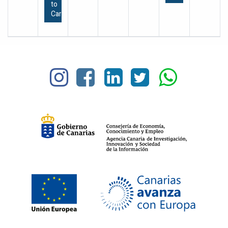
to
Cart