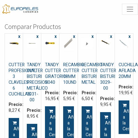
Comparar Productos
x
x
x
x
x
x
x
CUTTER
TANDY
TANDY
RECAMBIO
RECAMBIO
TANDY
CUCHILLA
PROFESIONAL
CUTTER
CUTTER
CUTTER
CUTTER
CUTTER
AFILADA
3
BISTURI
GIRATORIO
18MM
BISTURI
BISTURI
20MM
CLAVELES
PRECISION
3040
10UND
METAL
3029-
Precio:
6
METÁLICO
00
Precio:
Precio:
Precio:
19,95
€
CUCHILLAS
3031-
16,95
€
5,95
€
6,50
€
Precio:
00
Precio:
9,95
€
8,27
€
Precio:
Añadir
8,95
€
Añadir
Añadir
Añadir
a
a
a
a
Añadir
la
Añadir
la
la
la
a
Cesta
a
Añadir
Cesta
Cesta
Cesta
la