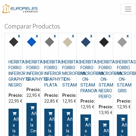
Comparar Productos
x
x
x
x
x
x
x
HERBITAS
HERBITAS
HERBITAS
HERBITAS
HERBITAS
HERBITAS
HERBITAS
FORRO
FORRO
FORRO
FORRO
FORRO
FORRO
FORRO
INFERIOR
INFERIOR
INFERIOR
MICROFIBRA
MICROFIBRA
MICROFIBRA
MiCROFIB
GRAPHYTE
GRAPHYTE
GRAPHYTE
ON-
ON-
ON-
ON-
NEGRO
PLATA
STEAM
STEAM
STEAM
STEAM
Precio:
FRANCIA
NEGRO
GRIS
Precio:
22,95
€
Precio:
Precio:
PERFO
22,95
€
22,85
€
12,95
€
Precio:
Precio:
12,95
€
Precio:
12,95
€
13,95
€
Añadir
Añadir
a
Añadir
Añadir
a
la
a
a
Añadir
Añadir
la
Cesta
la
la
a
Añadir
a