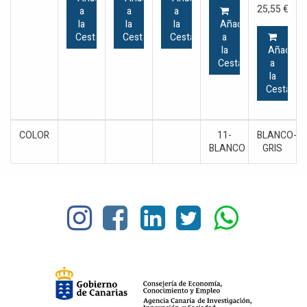
25,55
€
a
a
a
la
la
la
Añadir
Cesta
Cesta
Cesta
a
la
Añadir
Cesta
a
la
Cesta
COLOR
11-
BLANCO-
BLANCO
GRIS