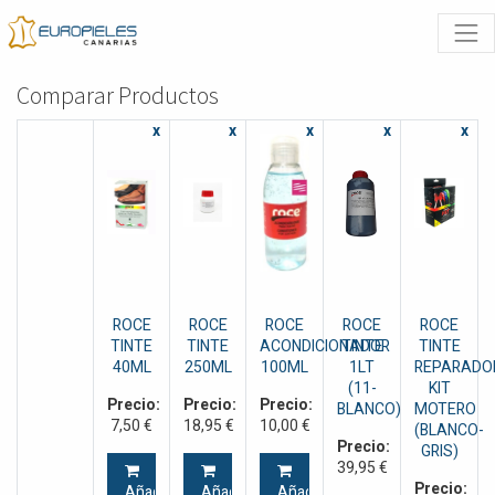
Comparar Productos
x
x
x
x
x
ROCE
ROCE
ROCE
ROCE
ROCE
TINTE
TINTE
ACONDICIONADOR
TINTE
TINTE
40ML
250ML
100ML
1LT
REPARADO
(11-
KIT
Precio:
Precio:
Precio:
BLANCO)
MOTERO
7,50
€
18,95
€
10,00
€
(BLANCO-
Precio:
GRIS)
39,95
€
Precio:
Añadir
Añadir
Añadir