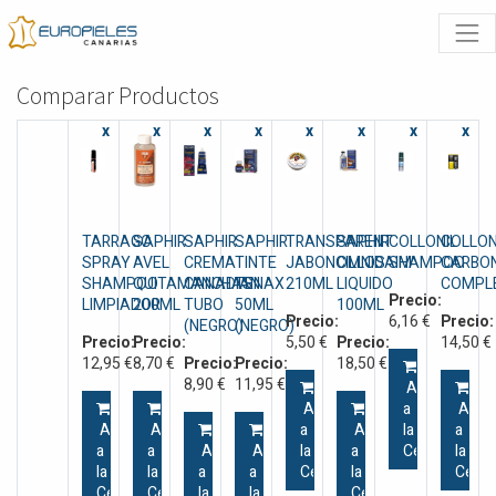
Comparar Productos
x
x
x
x
x
x
x
x
TARRAGO
SAPHIR
SAPHIR
SAPHIR
TRANSPARENT
SAPHIR
COLLONIL
COLLON
SPRAY
AVEL
CREMA
TINTE
JABONCILLOS
OMNIDAIM
SHAMPOO
CARBO
SHAMPOO
QUITAMANCHAS
CANADIAN
TENAX
210ML
LIQUIDO
COMPL
Precio:
LIMPIADOR
200ML
TUBO
50ML
100ML
Precio:
6,16
€
Precio:
(NEGRO)
(NEGRO)
Precio:
Precio:
5,50
€
Precio:
14,50
€
12,95
€
8,70
€
Precio:
Precio:
18,50
€
8,90
€
11,95
€
Añadir
Añadir
a
Añadi
Añadir
Añadir
a
Añadir
la
a
a
a
Añadir
Añadir
la
a
Cesta
la
la
la
a
a
Cesta
la
Cesta
Cesta
Cesta
la
la
Cesta