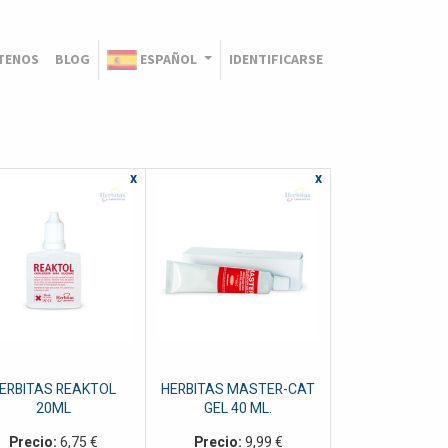
TENOS
BLOG
ESPAÑOL
IDENTIFICARSE
x
x
ERBITAS REAKTOL
HERBITAS MASTER-CAT
20ML
GEL 40 ML.
Precio:
6,75
€
Precio:
9,99
€