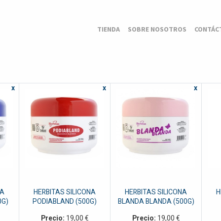
TIENDA
SOBRE NOSOTROS
CONTÁC
x
x
x
NA
HERBITAS SILICONA
HERBITAS SILICONA
H
0G)
PODIABLAND (500G)
BLANDA BLANDA (500G)
Precio:
19,00
€
Precio:
19,00
€