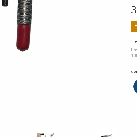
3
Env
10
CO