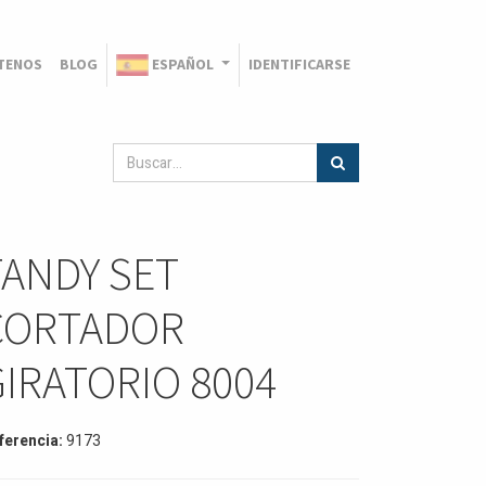
TENOS
BLOG
ESPAÑOL
IDENTIFICARSE
TANDY SET
CORTADOR
GIRATORIO 8004
ferencia:
9173