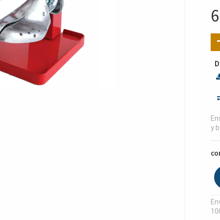
6
D
Ens
y b
CO
Env
10