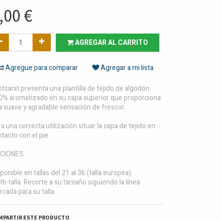
,00
€
AGREGAR AL CARRITO
Agregue para comparar
Agregar a mi lista
tsanit presenta una plantilla de tejido de algodón
0% aromatizado en su capa superior que proporciona
a suave y agradable sensación de frescor.
a una correcta utilización situar la capa de tejido en
tacto con el pie.
CIONES
ponible en tallas del 21 al 36 (talla europea).
ti-talla. Recorte a su tamaño siguiendo la línea
cada para su talla.
MPARTIR ESTE PRODUCTO