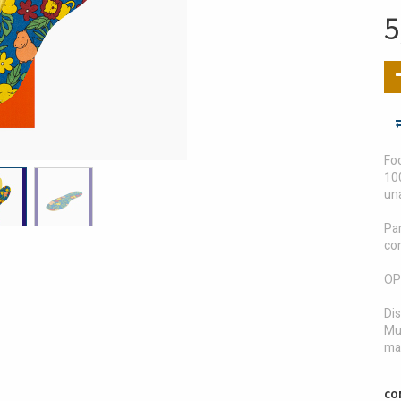
5
Foo
10
un
Par
con
OP
Dis
Mul
mar
CO