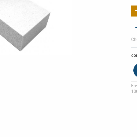
Ch
CO
Env
10