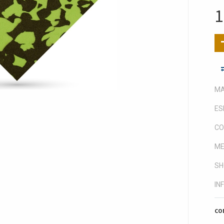
1
MA
ES
CO
ME
SH
IN
CO