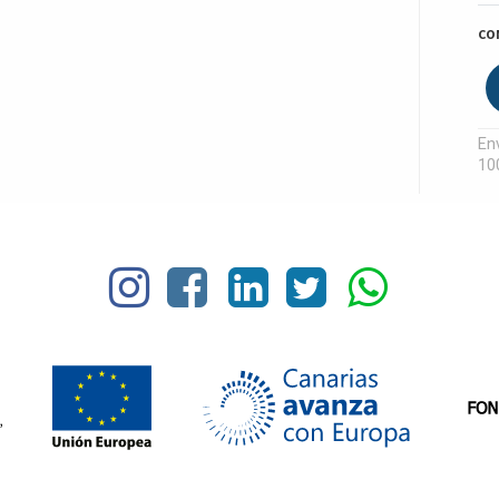
CO
Env
10