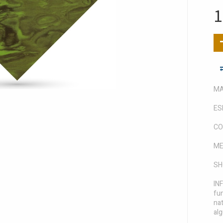
1
MAT
ES
CO
ME
SH
IN
fun
nat
al