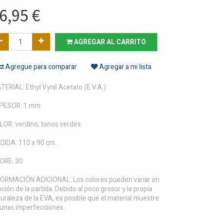
6,95
€
AGREGAR AL CARRITO
Agregue para comparar
Agregar a mi lista
ERIAL: Ethyl Vynil Acetato (E.V.A.)
PESOR: 1 mm
LOR: verdino, tonos verdes.
DIDA: 110 x 90 cm.
ORE: 30
FORMACIÓN ADICIONAL: Los colores pueden variar en
ción de la partida. Debido al poco grosor y la propia
uraleza de la EVA, es posible que el material muestre
gunas imperfecciones.