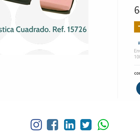
6
Env
10
CO