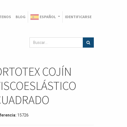
TENOS
BLOG
ESPAÑOL
IDENTIFICARSE
ORTOTEX COJÍN
VISCOESLÁSTICO
CUADRADO
ferencia:
15726