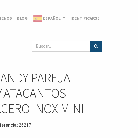
TENOS
BLOG
ESPAÑOL
IDENTIFICARSE
TANDY PAREJA
MATACANTOS
ACERO INOX MINI
ferencia:
26217