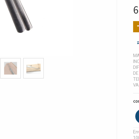
6
MA
IN
DI
DE
TE
VA
CO
Env
10