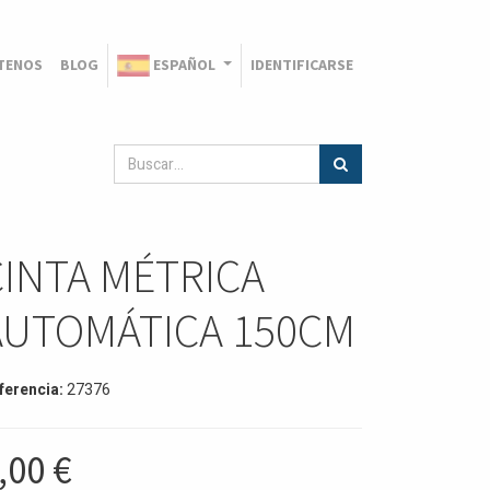
TENOS
BLOG
ESPAÑOL
IDENTIFICARSE
CINTA MÉTRICA
AUTOMÁTICA 150CM
ferencia:
27376
,00
€