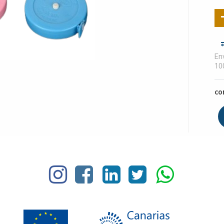
Env
10
CO