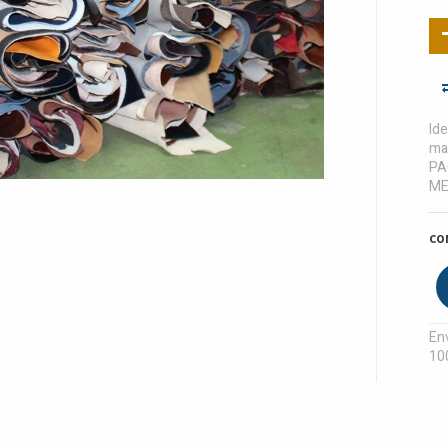
Ide
mar
PA
ME
CO
Env
10