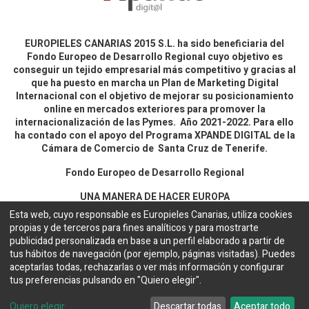
EUROPIELES CANARIAS 2015 S.L. ha sido beneficiaria del
Fondo Europeo de Desarrollo Regional cuyo objetivo es
conseguir un tejido empresarial más competitivo y gracias al
que ha puesto en marcha un Plan de Marketing Digital
Internacional con el objetivo de mejorar su posicionamiento
online en mercados exteriores para promover la
internacionalización de las Pymes. Año 2021-2022. Para ello
ha contado con el apoyo del Programa XPANDE DIGITAL de la
Cámara de Comercio de Santa Cruz de Tenerife.
Fondo Europeo de Desarrollo Regional
UNA MANERA DE HACER EUROPA
Esta web, cuyo responsable es Europieles Canarias, utiliza cookies
propias y de terceros para fines analíticos y para mostrarte
Aviso legal y política de privacidad
publicidad personalizada en base a un perfil elaborado a partir de
tus hábitos de navegación (por ejemplo, páginas visitadas). Puedes
aceptarlas todas, rechazarlas o ver más información y configurar
Copyright ©
EUROPIELES CANARIAS 2015 S.L.
Español
tus preferencias pulsando en "Quiero elegir".
Configuración de cookies
Web desarrollada por
Bakata Solutions
Quiero elegir
Descartar todas
Aceptar todo