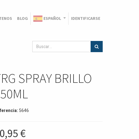
TENOS
BLOG
ESPAÑOL
IDENTIFICARSE
TRG SPRAY BRILLO
250ML
ferencia:
5646
0,95
€