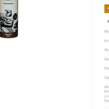
Abr
Inc
Abr
Apl
Pie
Car
Abr
Rev
y o
Fác