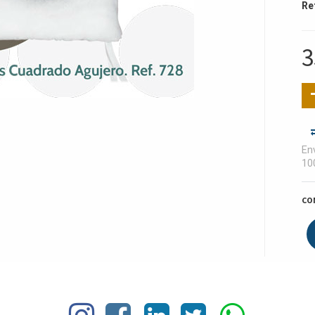
Re
3
Env
10
CO