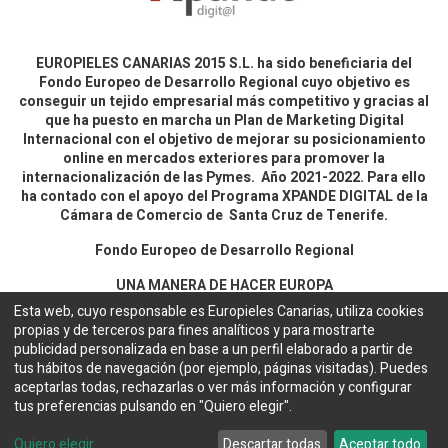
EUROPIELES CANARIAS 2015 S.L. ha sido beneficiaria del
Fondo Europeo de Desarrollo Regional cuyo objetivo es
conseguir un tejido empresarial más competitivo y gracias al
que ha puesto en marcha un Plan de Marketing Digital
Internacional con el objetivo de mejorar su posicionamiento
online en mercados exteriores para promover la
internacionalización de las Pymes. Año 2021-2022. Para ello
ha contado con el apoyo del Programa XPANDE DIGITAL de la
Cámara de Comercio de Santa Cruz de Tenerife.
Fondo Europeo de Desarrollo Regional
UNA MANERA DE HACER EUROPA
Esta web, cuyo responsable es Europieles Canarias, utiliza cookies
propias y de terceros para fines analíticos y para mostrarte
Aviso legal y política de privacidad
publicidad personalizada en base a un perfil elaborado a partir de
tus hábitos de navegación (por ejemplo, páginas visitadas). Puedes
aceptarlas todas, rechazarlas o ver más información y configurar
Copyright ©
EUROPIELES CANARIAS 2015 S.L.
Español
tus preferencias pulsando en "Quiero elegir".
Configuración de cookies
Web desarrollada por
Bakata Solutions
Quiero elegir
Descartar todas
Aceptar todo