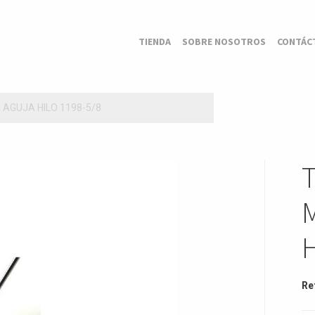
TIENDA
SOBRE NOSOTROS
CONTÁC
AGUJA HILO 1198-5/8
H
Re