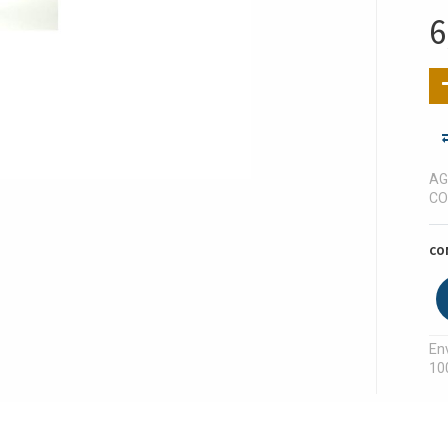
6
AG
CO
CO
Env
10