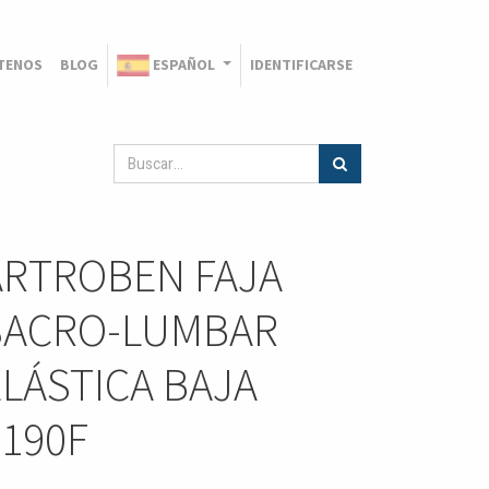
TENOS
BLOG
ESPAÑOL
IDENTIFICARSE
ARTROBEN FAJA
SACRO-LUMBAR
ELÁSTICA BAJA
7190F