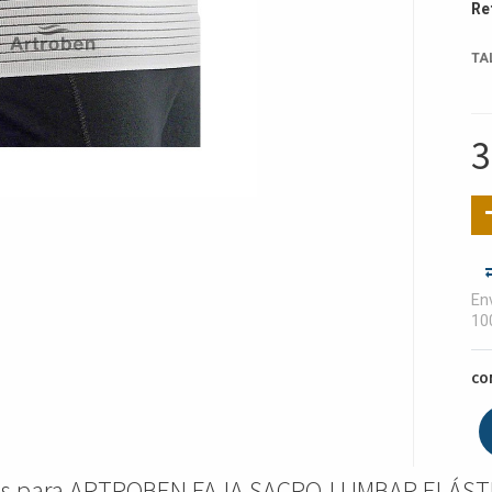
Re
TA
3
Env
10
CO
nes para ARTROBEN FAJA SACRO-LUMBAR ELÁST