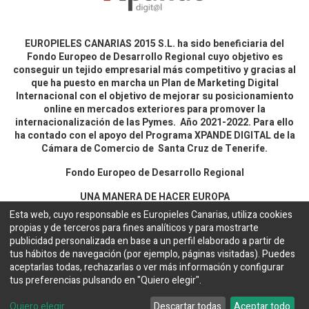
EUROPIELES CANARIAS 2015 S.L. ha sido beneficiaria del
Fondo Europeo de Desarrollo Regional cuyo objetivo es
conseguir un tejido empresarial más competitivo y gracias al
que ha puesto en marcha un Plan de Marketing Digital
Internacional con el objetivo de mejorar su posicionamiento
online en mercados exteriores para promover la
internacionalización de las Pymes. Año 2021-2022. Para ello
ha contado con el apoyo del Programa XPANDE DIGITAL de la
Cámara de Comercio de Santa Cruz de Tenerife.
Fondo Europeo de Desarrollo Regional
UNA MANERA DE HACER EUROPA
Esta web, cuyo responsable es Europieles Canarias, utiliza cookies
propias y de terceros para fines analíticos y para mostrarte
Aviso legal y política de privacidad
publicidad personalizada en base a un perfil elaborado a partir de
tus hábitos de navegación (por ejemplo, páginas visitadas). Puedes
aceptarlas todas, rechazarlas o ver más información y configurar
Copyright ©
EUROPIELES CANARIAS 2015 S.L.
Español
tus preferencias pulsando en "Quiero elegir".
Configuración de cookies
Web desarrollada por
Bakata Solutions
Quiero elegir
Descartar todas
Aceptar todo