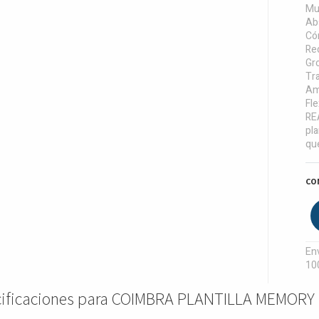
Mu
Ab
Có
Red
Gr
Tr
Am
Fle
RE
pla
qu
CO
Env
10
cificaciones para COIMBRA PLANTILLA MEMORY