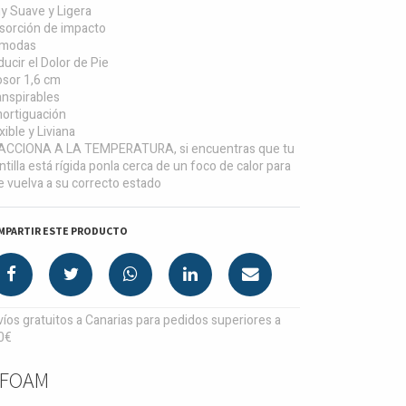
y Suave y Ligera
sorción de impacto
modas
ucir el Dolor de Pie
osor 1,6 cm
anspirables
ortiguación
xible y Liviana
ACCIONA A LA TEMPERATURA, si encuentras que tu
ntilla está rígida ponla cerca de un foco de calor para
e vuelva a su correcto estado
MPARTIR ESTE PRODUCTO
íos gratuitos a Canarias para pedidos superiores a
0€
 FOAM