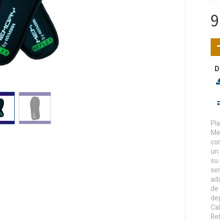
9
D
Pla
Mem
con
un 
su
sen
ada
de 
dep
Cal
Re