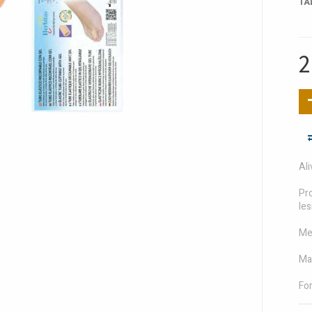
TA
2
Ali
Pro
les
Mej
Ma
Fo