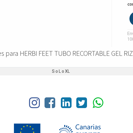
CO
Env
10
nes para HERBI FEET TUBO RECORTABLE GEL R
S
o
L
o
XL