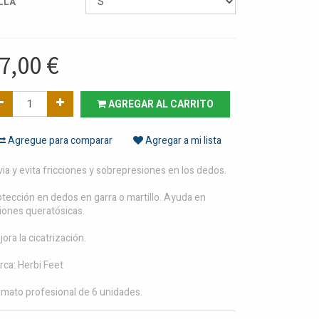
LLA
7,00
€
AGREGAR AL CARRITO
Agregue para comparar
Agregar a mi lista
via y evita fricciones y sobrepresiones en los dedos.
tección en dedos en garra o martillo. Ayuda en
iones queratósicas.
ora la cicatrización.
rca: Herbi Feet
rmato profesional de 6 unidades.