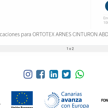
Env
10
ficaciones para ORTOTEX ARNES CINTURON AB
1
o
2