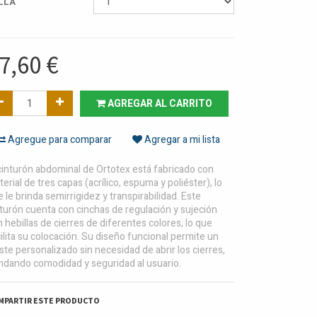
LLA
7,60
€
AGREGAR AL CARRITO
Agregue para comparar
Agregar a mi lista
cinturón abdominal de Ortotex está fabricado con
erial de tres capas (acrílico, espuma y poliéster), lo
 le brinda semirrigidez y transpirabilidad. Este
turón cuenta con cinchas de regulación y sujeción
 hebillas de cierres de diferentes colores, lo que
ilita su colocación. Su diseño funcional permite un
ste personalizado sin necesidad de abrir los cierres,
indando comodidad y seguridad al usuario.
MPARTIR ESTE PRODUCTO