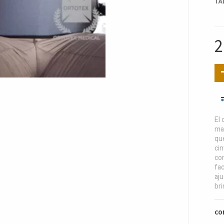
TA
2
El 
mat
que
cin
con
fac
aju
br
CO