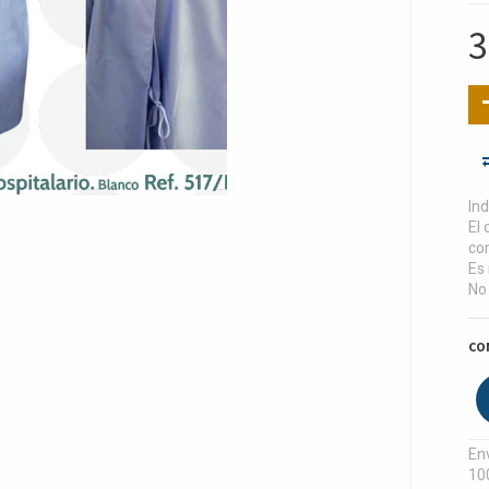
3
In
El 
com
Es 
No
CO
Env
10