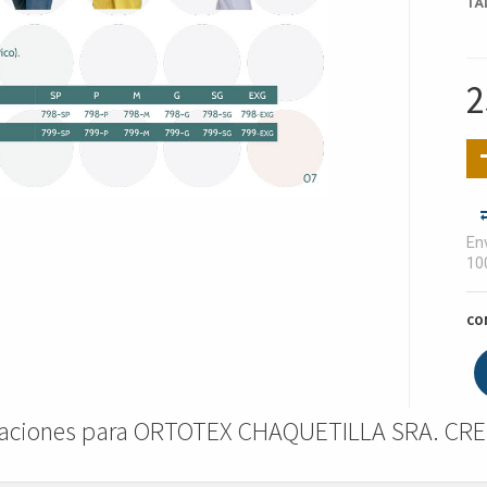
TA
2
Env
10
CO
caciones para ORTOTEX CHAQUETILLA SRA. C