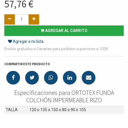
57,76
€
AGREGAR AL CARRITO
Agregar a mi lista
Envíos gratuitos a Canarias para pedidos superiores a 100€
COMPARTIR ESTE PRODUCTO
Especificaciones para ORTOTEX FUNDA
COLCHÓN IMPERMEABLE RIZO
TALLA
120
o
135
o
150
o
80
o
90
o
105