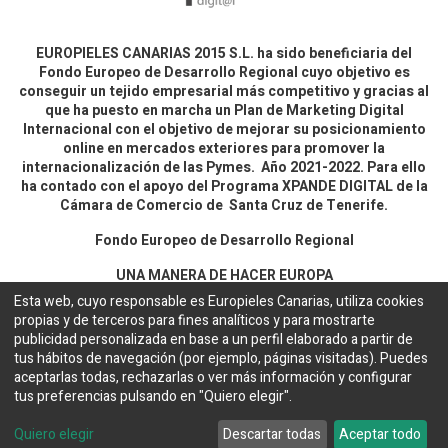
EUROPIELES CANARIAS 2015 S.L. ha sido beneficiaria del
Fondo Europeo de Desarrollo Regional cuyo objetivo es
conseguir un tejido empresarial más competitivo y gracias al
que ha puesto en marcha un Plan de Marketing Digital
Internacional con el objetivo de mejorar su posicionamiento
online en mercados exteriores para promover la
internacionalización de las Pymes. Año 2021-2022. Para ello
ha contado con el apoyo del Programa XPANDE DIGITAL de la
Cámara de Comercio de Santa Cruz de Tenerife.
Fondo Europeo de Desarrollo Regional
UNA MANERA DE HACER EUROPA
Esta web, cuyo responsable es Europieles Canarias, utiliza cookies
propias y de terceros para fines analíticos y para mostrarte
Aviso legal y política de privacidad
publicidad personalizada en base a un perfil elaborado a partir de
tus hábitos de navegación (por ejemplo, páginas visitadas). Puedes
aceptarlas todas, rechazarlas o ver más información y configurar
Copyright ©
EUROPIELES CANARIAS 2015 S.L.
Español
tus preferencias pulsando en "Quiero elegir".
Configuración de cookies
Web desarrollada por
Bakata Solutions
Quiero elegir
Descartar todas
Aceptar todo