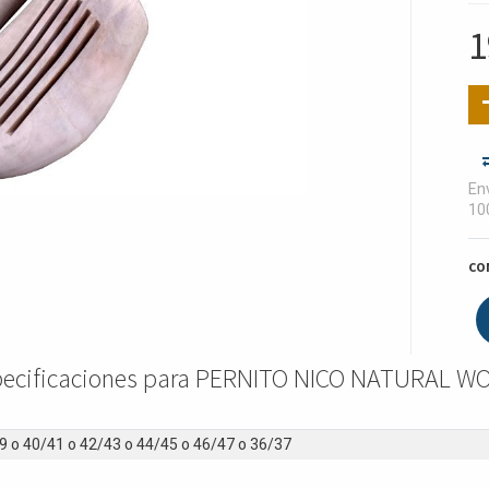
1
Env
10
CO
pecificaciones para PERNITO NICO NATURAL W
9
o
40/41
o
42/43
o
44/45
o
46/47
o
36/37