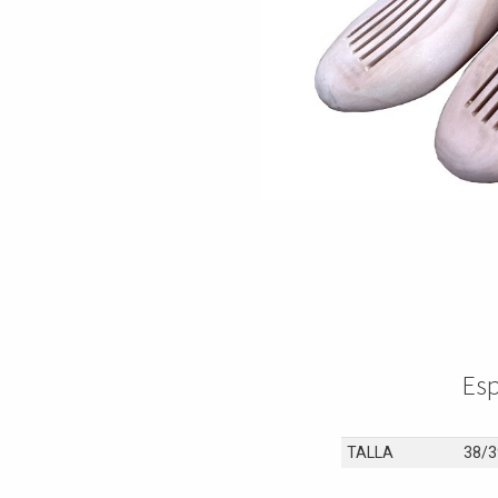
Es
TALLA
38/3