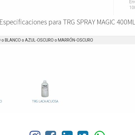
Env
10
Especificaciones para TRG SPRAY MAGIC 400M
O
o
BLANCO
o
AZUL-OSCURO
o
MARRÓN-OSCURO
LO
TRG LACA ACUOSA