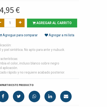
4,95
€
AGREGAR AL CARRITO
Agregue para comparar
Agregar a mi lista
icación:
l y piel sintética. No apto para ante y nubuck.
acterísticas:
bia el color, incluso blanco sobre negro
il aplicación.
ado rápido y no requiere acabado posterior.
MPARTIR ESTE PRODUCTO