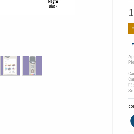
1
Apl
Pie
Car
Cam
Fác
Sec
CO