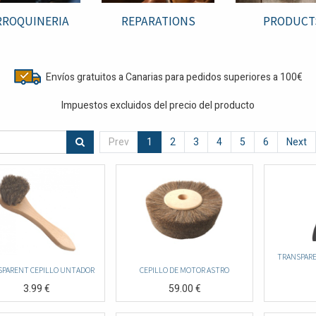
ROQUINERIA
REPARATIONS
PRODUCT
Envíos gratuitos a Canarias para pedidos superiores a 100€
Impuestos excluidos del precio del producto
Prev
1
2
3
4
5
6
Next
TRANSPARE
PARENT CEPILLO UNTADOR
CEPILLO DE MOTOR ASTRO
3.99
€
59.00
€