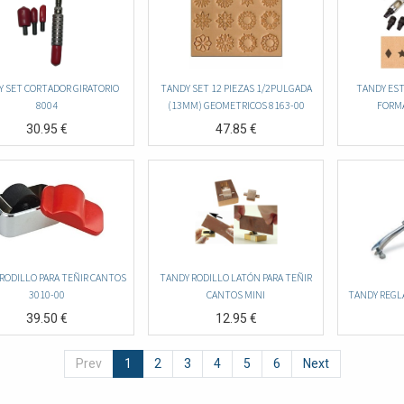
 SET CORTADOR GIRATORIO
TANDY SET 12 PIEZAS 1/2PULGADA
TANDY ES
8004
(13MM) GEOMETRICOS 8163-00
FORMA
30.95
€
47.85
€
RODILLO PARA TEÑIR CANTOS
TANDY RODILLO LATÓN PARA TEÑIR
3010-00
CANTOS MINI
TANDY REGL
39.50
€
12.95
€
Prev
1
2
3
4
5
6
Next