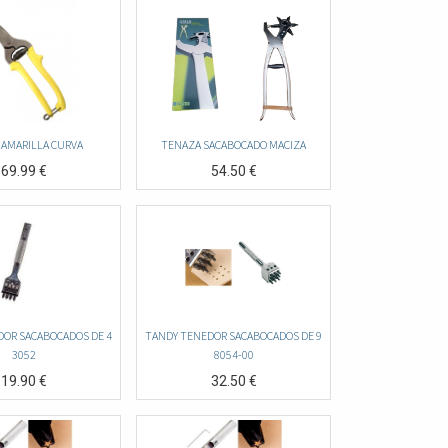
 AMARILLA CURVA
TENAZA SACABOCADO MACIZA
69.99
€
54.50
€
OR SACABOCADOS DE 4
TANDY TENEDOR SACABOCADOS DE 9
3052
8054-00
19.90
€
32.50
€