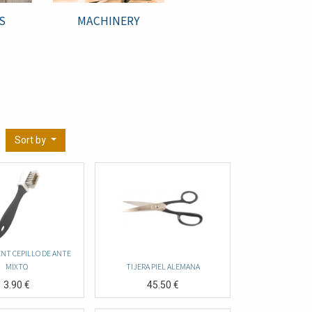
S
MACHINERY
Sort by
NT CEPILLO DE ANTE
MIXTO
TIJERA PIEL ALEMANA
3.90
€
45.50
€