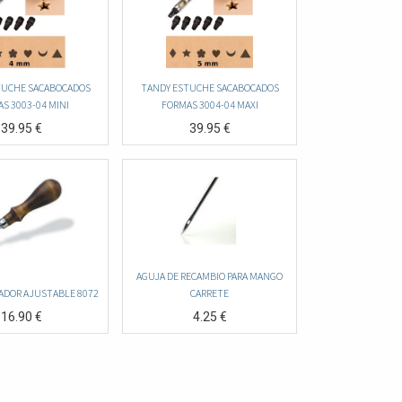
TUCHE SACABOCADOS
TANDY ESTUCHE SACABOCADOS
S 3003-04 MINI
FORMAS 3004-04 MAXI
39.95
€
39.95
€
AGUJA DE RECAMBIO PARA MANGO
ADOR AJUSTABLE 8072
CARRETE
16.90
€
4.25
€