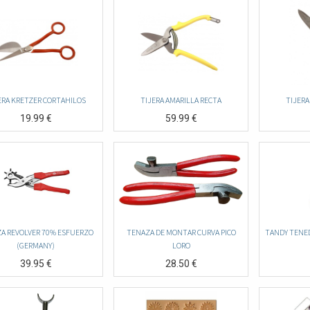
ERA KRETZER CORTAHILOS
TIJERA AMARILLA RECTA
TIJERA
19.99
€
59.99
€
A REVOLVER 70% ESFUERZO
TENAZA DE MONTAR CURVA PICO
TANDY TENED
(GERMANY)
LORO
39.95
€
28.50
€