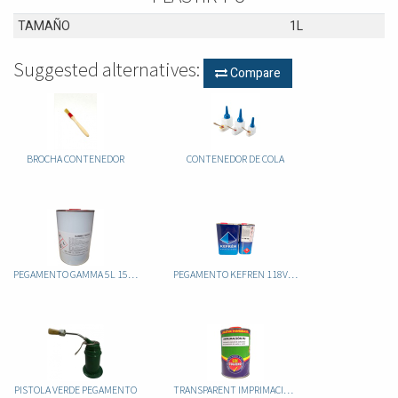
TAMAÑO
1L
Suggested alternatives:
Compare
BROCHA CONTENEDOR
CONTENEDOR DE COLA
PEGAMENTO GAMMA 5L 1542-20
PEGAMENTO KEFREN 118VG POLIURETANO 5L
PISTOLA VERDE PEGAMENTO
TRANSPARENT IMPRIMACION-PU SIN TOLUENO 1LT