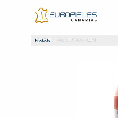
Products
PALC DILATADOR 125ML