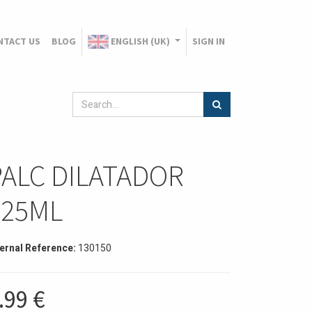
NTACT US
BLOG
ENGLISH (UK)
SIGN IN
PALC DILATADOR
125ML
ternal Reference:
130150
.99
€