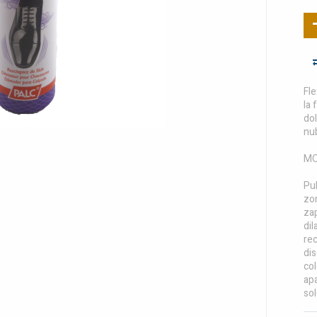
Fle
la 
dol
nu
MO
Pul
zo
za
dil
re
dis
col
ap
sol