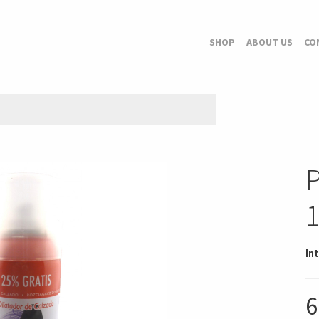
SHOP
ABOUT US
CO
In
6