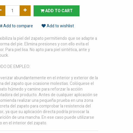
ADD TO CART
Add to compare
Add to wishlist
xibiliza la piel del zapato permitiendo que se adapte a
forma del pie. Elimina presiones y con ello evita el
or. Para piel lisa. No apto para piel sintética, ante y
buck.
DO DE EMPLEO:
verizar abundantemente en el interior y exterior de la
na del zapato que ocasione molestias. Colóquese el
pato húmedo y camine para reforzar la acción
atadora del producto. Antes de cualquier aplicación se
comienda realizar una pequeña prueba en una zona
creta del zapato para comprobar la resistencia del
or, ya que su aplicación directa podría provocar la
arición de una mancha. En ese caso puede utilizarse
o en el interior del zapato.