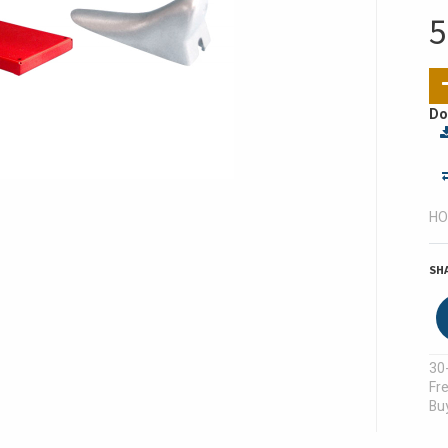
5
Do
HO
SH
30
Fre
Buy