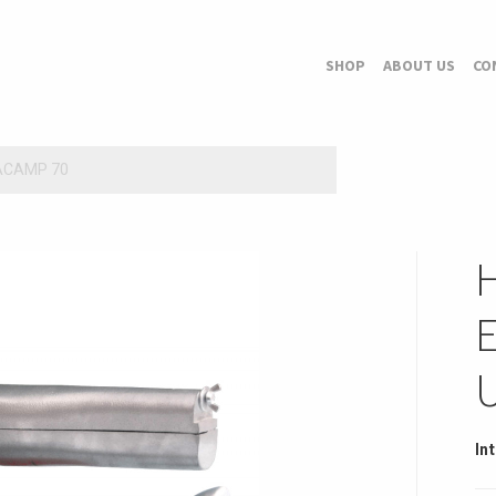
SHOP
ABOUT US
CO
ACAMP 70
In