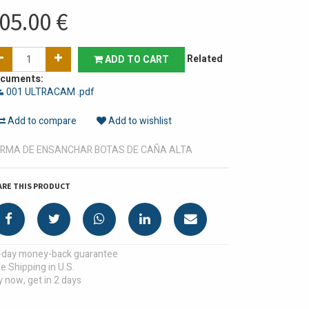
05.00
€
Related
ADD TO CART
cuments:
001 ULTRACAM .pdf
Add to compare
Add to wishlist
RMA DE ENSANCHAR BOTAS DE CAÑA ALTA
ARE THIS PRODUCT
-day money-back guarantee
e Shipping in U.S.
 now, get in 2 days