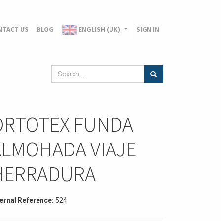
NTACT US
BLOG
ENGLISH (UK)
SIGN IN
ORTOTEX FUNDA
ALMOHADA VIAJE
HERRADURA
ternal Reference:
524