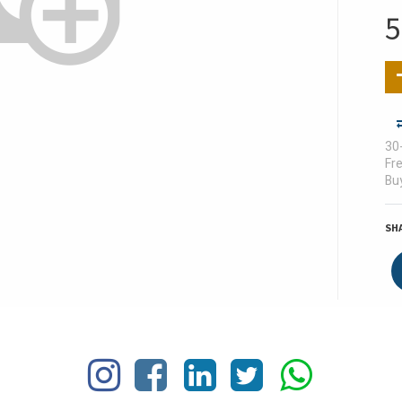
5
30
Fre
Buy
SH