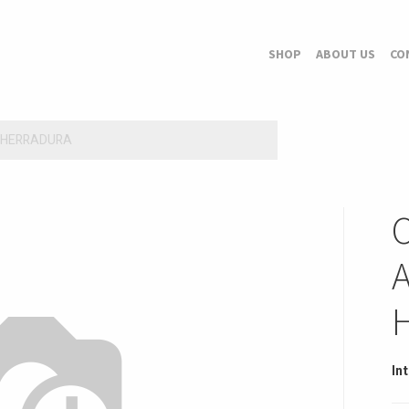
SHOP
ABOUT US
CO
 HERRADURA
In