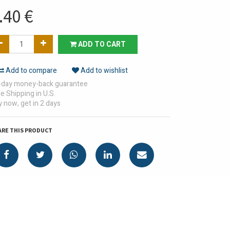
.40
€
ADD TO CART
Add to compare
Add to wishlist
-day money-back guarantee
e Shipping in U.S.
 now, get in 2 days
ARE THIS PRODUCT