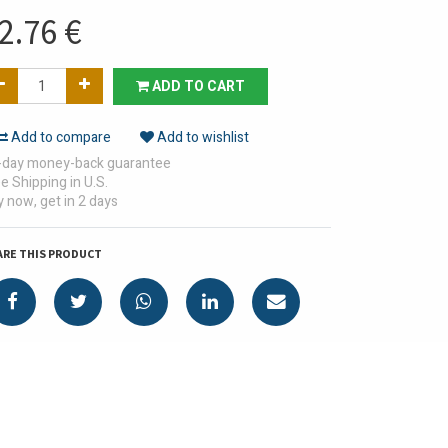
2.76
€
ADD TO CART
Add to compare
Add to wishlist
-day money-back guarantee
e Shipping in U.S.
 now, get in 2 days
ARE THIS PRODUCT