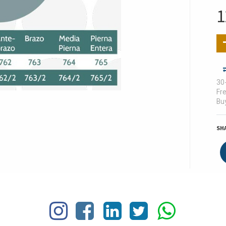
1
30
Fre
Buy
SH