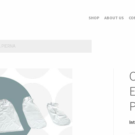
SHOP
ABOUT US
CO
 PIERNA
In