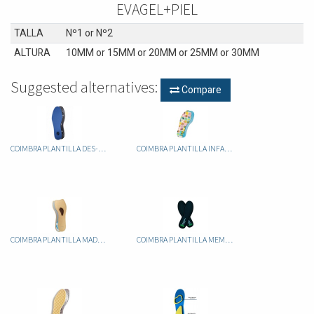
EVAGEL+PIEL
TALLA
Nº1
or
Nº2
ALTURA
10MM
or
15MM
or
20MM
or
25MM
or
30MM
Suggested alternatives:
Compare
COIMBRA PLANTILLA DES-ODOR PLUS (RECORTABLE)
COIMBRA PLANTILLA INFANTIL RECORTABLE
COIMBRA PLANTILLA MADAME
COIMBRA PLANTILLA MEMORY FOAM