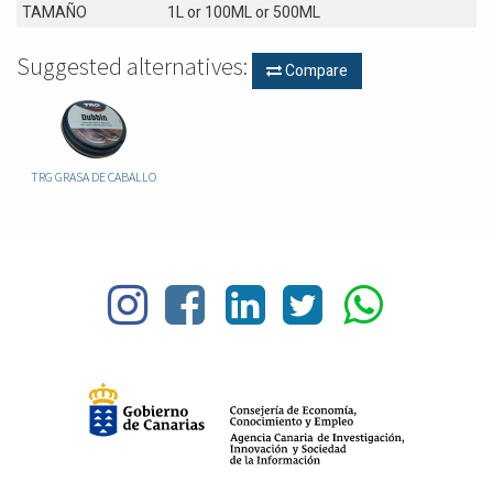
TAMAÑO
1L
or
100ML
or
500ML
Suggested alternatives:
Compare
TRG GRASA DE CABALLO