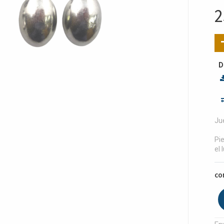
2
D
Ju
Pie
el 
CO