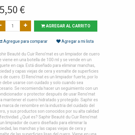
5,50
€
AGREGAR AL CARRITO
Agregue para comparar
Agregar a mi lista
phir Beauté du Cuir Reno'mat es un limpiador de cuero
 viene en una botella de 100 ml y se vende en un
uete en caja. Está diseñado para eliminar manchas,
iedad y capas viejas de cera y esmalte de superficies
as de cuero. El Reno'mat es un limpiador fuerte, por lo
e debe usarse con cuidado y solo cuando sea
cesario. Se recomienda hacer un seguimiento con un
ondicionador o protector después de usar Reno'mat
a mantener el cuero hidratado y protegido. Saphir es
 marca de renombre en la industria del cuidado del
ro, y sus productos son conocidos por su alta calidad
fectividad. ¿Qué es? Saphir Beauté du Cuir Reno'mat
un limpiador de cuero diseñado para eliminar la
iedad, las manchas y las capas viejas de cera y
alte de las superficies lisas del cuero. Viene en una