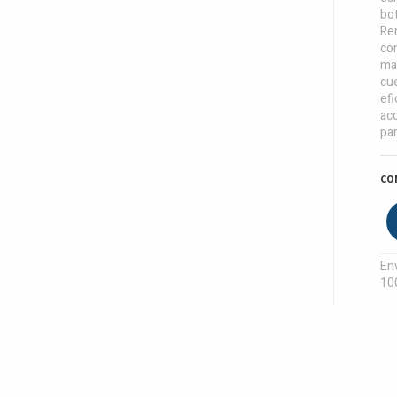
bot
Ren
con
mar
cue
ef
ac
par
CO
Env
10