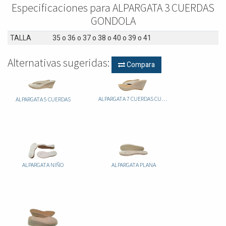
Especificaciones para ALPARGATA 3 CUERDAS
GONDOLA
TALLA
35
o
36
o
37
o
38
o
40
o
39
o
41
Alternativas sugeridas:
Compara
ALPARGATA 7 CUERDAS CUÑA + PLATAFORMA CORCHO
ALPARGATA 5 CUERDAS
ALPARGATA NIÑO
ALPARGATA PLANA