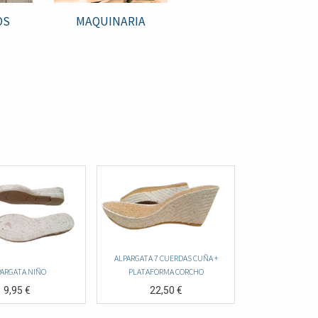
OS
MAQUINARIA
ALPARGATA 7 CUERDAS CUÑA +
PARGATA NIÑO
PLATAFORMA CORCHO
9,95
€
22,50
€