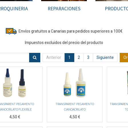
ROQUINERIA
REPARACIONES
PRODUCT
Envíos gratuitos a Canarias para pedidos superiores a 100€
Impuestos excluidos del precio del producto
Anterior
1
2
3
Siguiente
Or
ANSPARENT PEGAMENTO
TRANSPARENT PEGAMENTO
TRANSPAREN
IANOCRILATO FLEXIBLE
CIANOACRILATO
T
4,50
€
4,50
€