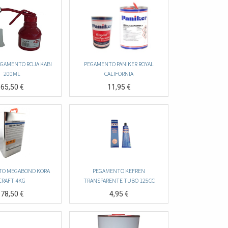
EGAMENTO ROJA KABI
PEGAMENTO PANIKER ROYAL
200ML
CALIFORNIA
65,50
€
11,95
€
TO MEGABOND KORA
PEGAMENTO KEFREN
CRAFT 4KG
TRANSPARENTE TUBO 125CC
78,50
€
4,95
€