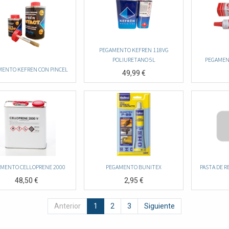
PEGAMENTO KEFREN 118VG
POLIURETANO 5L
PEGAMEN
MENTO KEFREN CON PINCEL
49,99
€
MENTO CELLOPRENE 2000
PEGAMENTO BUNITEX
PASTA DE R
48,50
€
2,95
€
Anterior
1
2
3
Siguiente