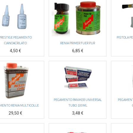
PRESTIGE PEGAMENTO
PISTOLA P
CIANOACRILATO
RENIA PRIMER FUER PUR
4,50
€
6,85
€
PEGAMENTO PANIKER UNIVERSAL
PEGAMEN
MENTO RENIA MULTICOLLE
TUBO 100ML
29,50
€
3,48
€