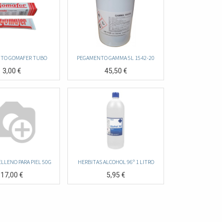
TO GOMAFER TUBO
PEGAMENTO GAMMA 5L 1542-20
3,00
€
45,50
€
ELLENO PARA PIEL 50G
HERBITAS ALCOHOL 96º 1 LITRO
17,00
€
5,95
€