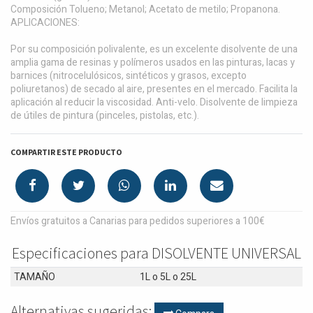
Composición Tolueno; Metanol; Acetato de metilo; Propanona.
APLICACIONES:
Por su composición polivalente, es un excelente disolvente de una
amplia gama de resinas y polímeros usados en las pinturas, lacas y
barnices (nitrocelulósicos, sintéticos y grasos, excepto
poliuretanos) de secado al aire, presentes en el mercado. Facilita la
aplicación al reducir la viscosidad. Anti-velo. Disolvente de limpieza
de útiles de pintura (pinceles, pistolas, etc.).
COMPARTIR ESTE PRODUCTO
Envíos gratuitos a Canarias para pedidos superiores a 100€
Especificaciones para DISOLVENTE UNIVERSAL
TAMAÑO
1L
o
5L
o
25L
Alternativas sugeridas: