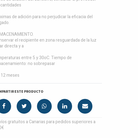
 cantidades
imas de adición para no perjudicar la eficacia del
gado.
MACENAMIENTO.
servar el recipiente en zona resguardada de la luz
ar directa y a
mperaturas entre 5 y 30oC. Tiempo de
macenamiento: no sobrepasar
s 12 meses
MPARTIR ESTE PRODUCTO
íos gratuitos a Canarias para pedidos superiores a
0€