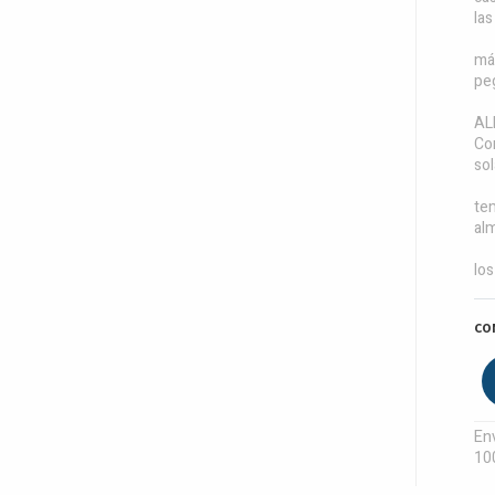
las
máx
pe
AL
Con
sol
te
al
lo
CO
Env
10