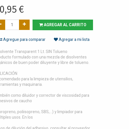
0,95
€
AGREGAR AL CARRITO
Agregue para comparar
Agregar a mi lista
olvente Transparent 1 Lt. SIN Tolueno
oducto formulado con una mezcla de disolventes
ánicos de buen poder diluyente y libre de tolueno.
LICACIÓN
comendado para la limpieza de utensilios,
rramientas y maquinaria.
bién como diluidor y corrector de viscosidad para
hesivos de caucho
oropreno, poliisopreno, SBS,...) y limpiador para
tiples usos. En los
os de dilución del adhesivo, consultar al proveedor