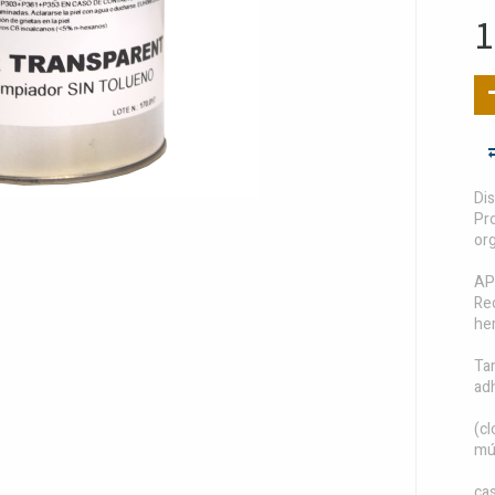
1
Dis
Pr
org
AP
Re
he
Tam
ad
(cl
múl
cas