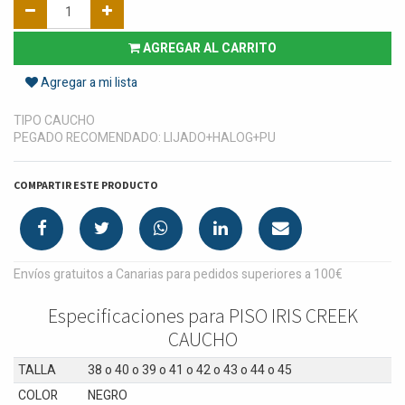
AGREGAR AL CARRITO
Agregar a mi lista
TIPO CAUCHO
PEGADO RECOMENDADO: LIJADO+HALOG+PU
COMPARTIR ESTE PRODUCTO
Envíos gratuitos a Canarias para pedidos superiores a 100€
Especificaciones para PISO IRIS CREEK
CAUCHO
TALLA
38
o
40
o
39
o
41
o
42
o
43
o
44
o
45
COLOR
NEGRO