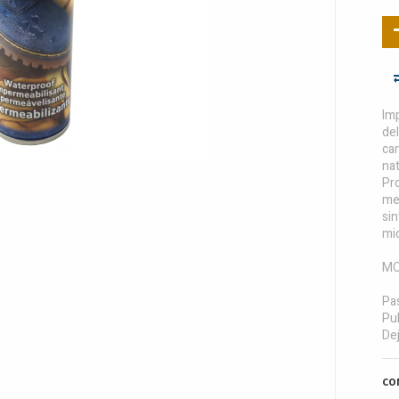
Imp
del
cam
nat
Pr
mem
sin
mic
MO
Pas
Pul
Dej
CO