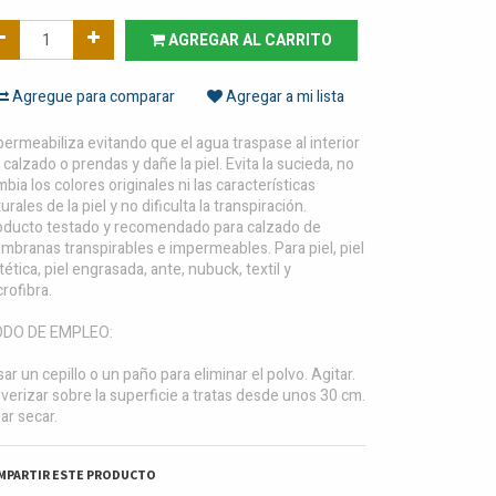
AGREGAR AL CARRITO
Agregue para comparar
Agregar a mi lista
ermeabiliza evitando que el agua traspase al interior
 calzado o prendas y dañe la piel. Evita la sucieda, no
bia los colores originales ni las características
urales de la piel y no dificulta la transpiración.
oducto testado y recomendado para calzado de
branas transpirables e impermeables. Para piel, piel
tética, piel engrasada, ante, nubuck, textil y
rofibra.
DO DE EMPLEO:
ar un cepillo o un paño para eliminar el polvo. Agitar.
verizar sobre la superficie a tratas desde unos 30 cm.
ar secar.
MPARTIR ESTE PRODUCTO