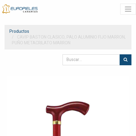
Productos
CAVIP BASTON CLASICO, PALO ALUMINIO FIJO MARRON,
PUÑO METACRILATO MARRON